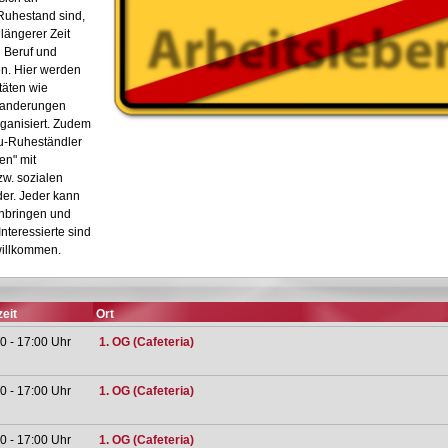
Ruhestand sind,
längerer Zeit
 Beruf und
n. Hier werden
täten wie
Wanderungen
ganisiert. Zudem
eu-Ruheständler
en" mit
zw. sozialen
er. Jeder kann
inbringen und
nteressierte sind
 willkommen.
eit
Ort
0 - 17:00 Uhr
1. OG (Cafeteria)
0 - 17:00 Uhr
1. OG (Cafeteria)
0 - 17:00 Uhr
1. OG (Cafeteria)