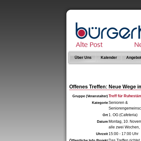
Über Uns
Kalender
Angebo
Offenes Treffen: Neue Wege 
Treff für Ruhestän
Gruppe (Veranstalter)
Senioren &
Kategorie
Seniorengemeinsc
1. OG (Cafeteria)
Ort
Montag, 10. Nove
Datum
alle zwei Wochen,
15:00 - 17:00 Uhr
Uhrzeit
Das Treffen richtet
Öffentliche Info Projekt