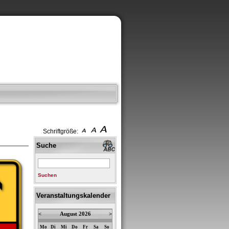
Schriftgröße:
Suche
Suchen
Veranstaltungskalender
<
August 2026
>
Mo
Di
Mi
Do
Fr
Sa
So