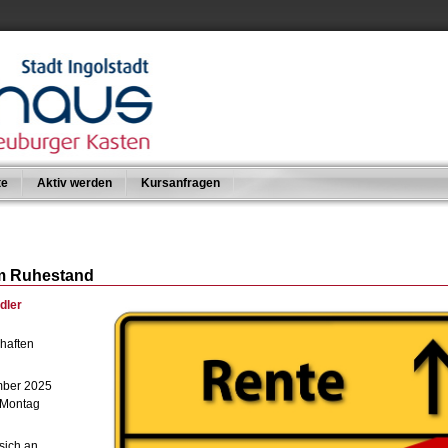
te
Aktiv werden
Kursanfragen
im Ruhestand
dler
haften
mber 2025
 Montag
 sich an