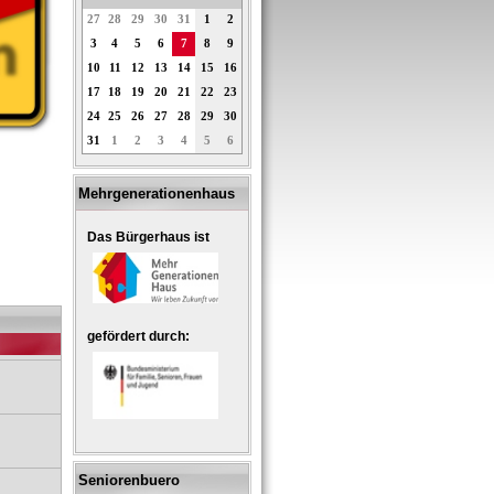
27
28
29
30
31
1
2
3
4
5
6
7
8
9
10
11
12
13
14
15
16
17
18
19
20
21
22
23
24
25
26
27
28
29
30
31
1
2
3
4
5
6
Mehrgenerationenhaus
Das Bürgerhaus ist
gefördert durch:
Seniorenbuero