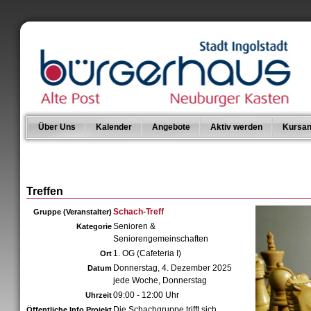
Über Uns
Kalender
Angebote
Aktiv werden
Kursan
Treffen
Schach-Treff
Gruppe (Veranstalter)
Senioren &
Kategorie
Seniorengemeinschaften
1. OG (Cafeteria I)
Ort
Donnerstag, 4. Dezember 2025
Datum
jede Woche, Donnerstag
09:00 - 12:00 Uhr
Uhrzeit
Die Schachgruppe trifft sich
Öffentliche Info Projekt