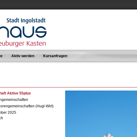
te
Aktiv werden
Kursanfragen
aft Aktive 55plus
engemeinschaften
iorengemeinschaften (Hugl-Wirt)
mber 2025
ch