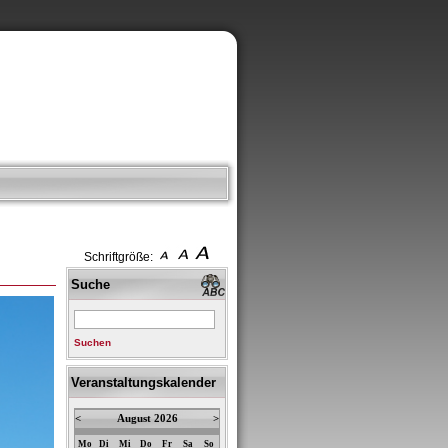
Schriftgröße:
Suche
Suchen
Veranstaltungskalender
<
August 2026
>
Mo
Di
Mi
Do
Fr
Sa
So