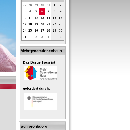
27
28
29
30
31
1
2
3
4
5
6
7
8
9
10
11
12
13
14
15
16
17
18
19
20
21
22
23
24
25
26
27
28
29
30
31
1
2
3
4
5
6
Mehrgenerationenhaus
Das Bürgerhaus ist
gefördert durch:
Seniorenbuero