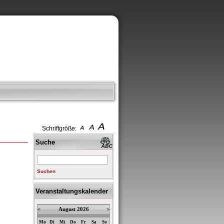
Schriftgröße:
Suche
Suchen
Veranstaltungskalender
<
August 2026
>
Mo
Di
Mi
Do
Fr
Sa
So