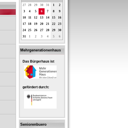
27
28
29
30
31
1
2
3
4
5
6
7
8
9
10
11
12
13
14
15
16
17
18
19
20
21
22
23
24
25
26
27
28
29
30
31
1
2
3
4
5
6
Mehrgenerationenhaus
Das Bürgerhaus ist
gefördert durch:
Seniorenbuero