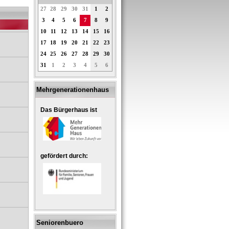
27
28
29
30
31
1
2
3
4
5
6
7
8
9
10
11
12
13
14
15
16
17
18
19
20
21
22
23
24
25
26
27
28
29
30
31
1
2
3
4
5
6
Mehrgenerationenhaus
Das Bürgerhaus ist
gefördert durch:
Seniorenbuero