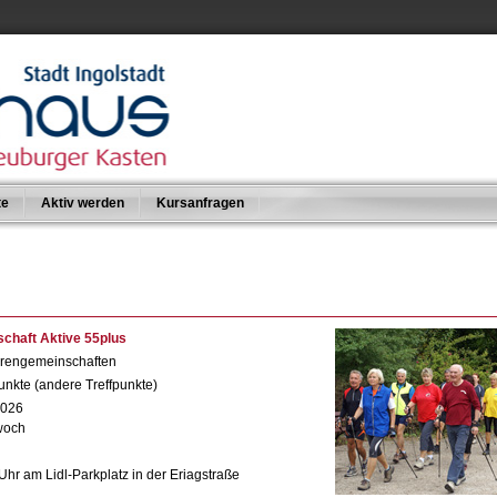
te
Aktiv werden
Kursanfragen
chaft Aktive 55plus
orengemeinschaften
unkte (andere Treffpunkte)
2026
woch
 Uhr am Lidl-Parkplatz in der Eriagstraße