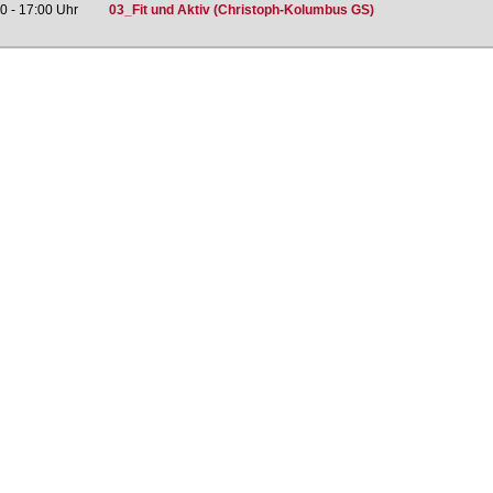
0 - 17:00 Uhr
03_Fit und Aktiv (Christoph-Kolumbus GS)