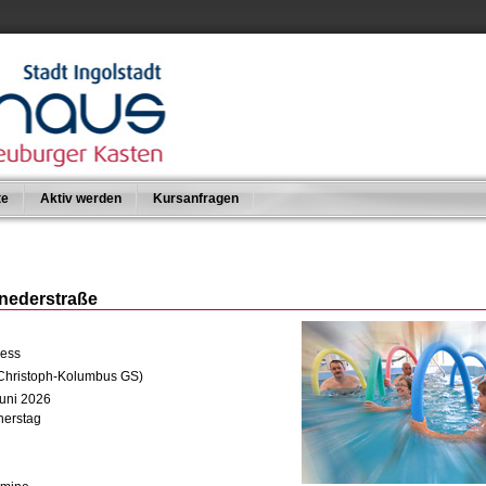
te
Aktiv werden
Kursanfragen
nederstraße
ness
 (Christoph-Kolumbus GS)
Juni 2026
nerstag