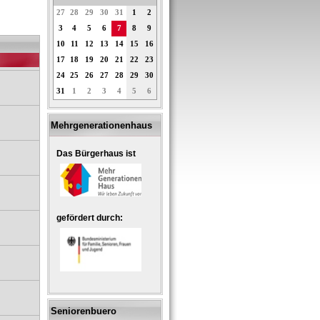
27
28
29
30
31
1
2
3
4
5
6
7
8
9
10
11
12
13
14
15
16
17
18
19
20
21
22
23
24
25
26
27
28
29
30
31
1
2
3
4
5
6
Mehrgenerationenhaus
Das Bürgerhaus ist
gefördert durch:
Seniorenbuero