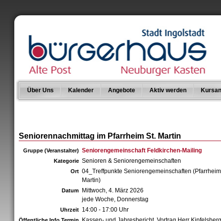
Über Uns
Kalender
Angebote
Aktiv werden
Kursan
Seniorennachmittag im Pfarrheim St. Martin
Seniorengemeinschaft Feldkirchen-Mailing
Gruppe (Veranstalter)
Senioren & Seniorengemeinschaften
Kategorie
04_Treffpunkte Seniorengemeinschaften (Pfarrheim 
Ort
Martin)
Mittwoch, 4. März 2026
Datum
jede Woche, Donnerstag
14:00 - 17:00 Uhr
Uhrzeit
Kassen- und Jahresbericht. Vortrag Herr Kipfelsber
Öffentliche Info Termin