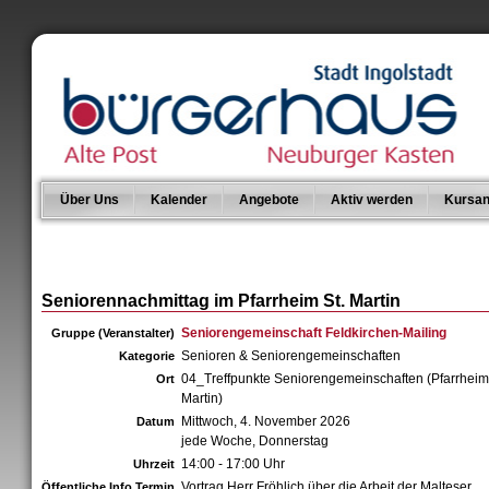
Über Uns
Kalender
Angebote
Aktiv werden
Kursan
Seniorennachmittag im Pfarrheim St. Martin
Seniorengemeinschaft Feldkirchen-Mailing
Gruppe (Veranstalter)
Senioren & Seniorengemeinschaften
Kategorie
04_Treffpunkte Seniorengemeinschaften (Pfarrheim 
Ort
Martin)
Mittwoch, 4. November 2026
Datum
jede Woche, Donnerstag
14:00 - 17:00 Uhr
Uhrzeit
Vortrag Herr Fröhlich über die Arbeit der Malteser
Öffentliche Info Termin