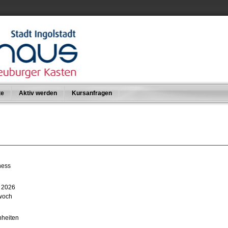
te
Aktiv werden
Kursanfragen
ness
i 2026
twoch
nheiten