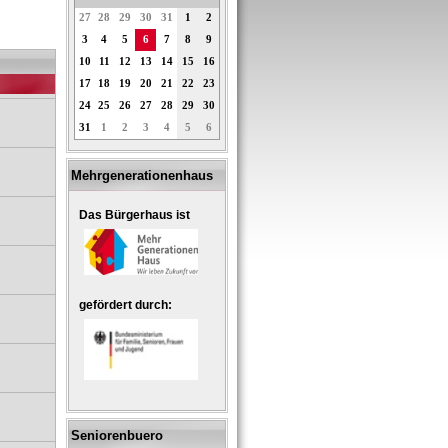
27
28
29
30
31
1
2
3
4
5
6
7
8
9
10
11
12
13
14
15
16
17
18
19
20
21
22
23
24
25
26
27
28
29
30
31
1
2
3
4
5
6
Mehrgenerationenhaus
Das Bürgerhaus ist
gefördert durch:
Seniorenbuero