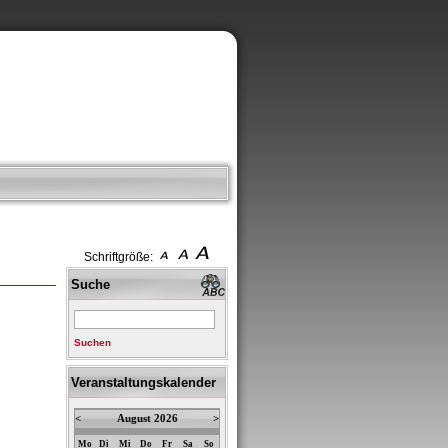
Schriftgröße:
Suche
Suchen
Veranstaltungskalender
<
August 2026
>
Mo
Di
Mi
Do
Fr
Sa
So