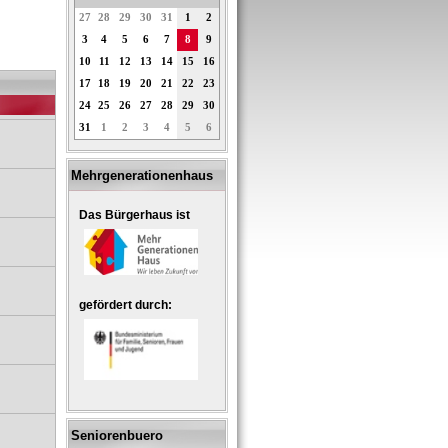
27
28
29
30
31
1
2
3
4
5
6
7
8
9
10
11
12
13
14
15
16
17
18
19
20
21
22
23
24
25
26
27
28
29
30
31
1
2
3
4
5
6
Mehrgenerationenhaus
Das Bürgerhaus ist
gefördert durch:
Seniorenbuero