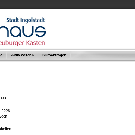
te
Aktiv werden
Kursanfragen
ness
i 2026
twoch
nheiten