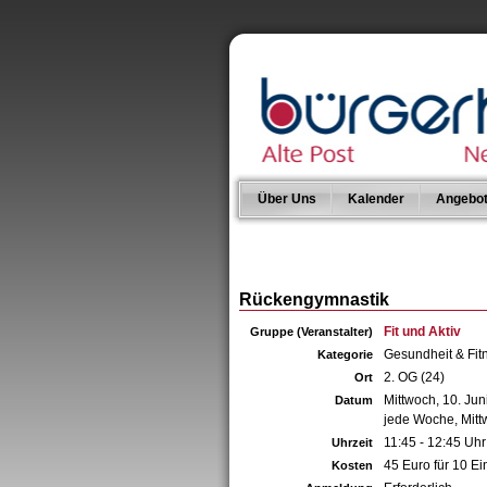
Über Uns
Kalender
Angebo
Rückengymnastik
Fit und Aktiv
Gruppe (Veranstalter)
Gesundheit & Fit
Kategorie
2. OG (24)
Ort
Mittwoch, 10. Jun
Datum
jede Woche, Mit
11:45 - 12:45 Uhr
Uhrzeit
45 Euro für 10 Ei
Kosten