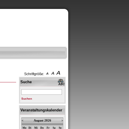
Schriftgröße:
Suche
Suchen
Veranstaltungskalender
<
August 2026
>
Mo
Di
Mi
Do
Fr
Sa
So