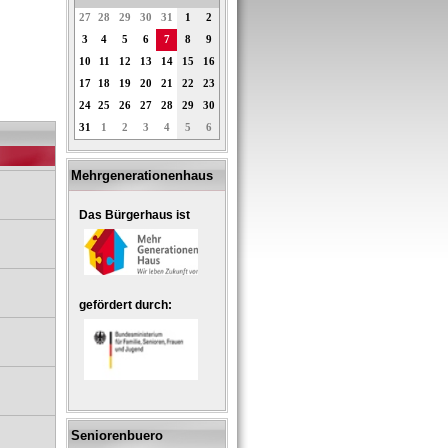
27
28
29
30
31
1
2
3
4
5
6
7
8
9
10
11
12
13
14
15
16
17
18
19
20
21
22
23
24
25
26
27
28
29
30
31
1
2
3
4
5
6
Mehrgenerationenhaus
Das Bürgerhaus ist
gefördert durch:
Seniorenbuero