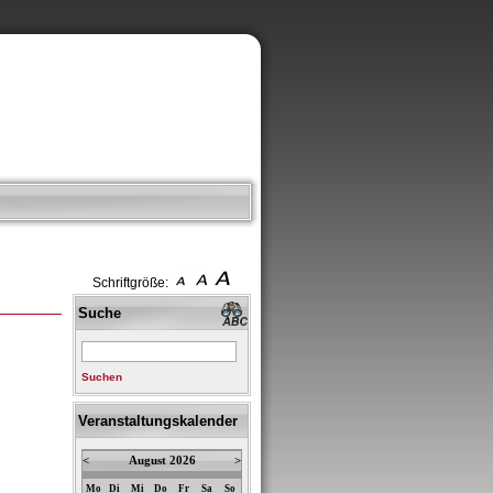
Schriftgröße:
Suche
Suchen
Veranstaltungskalender
<
August 2026
>
Mo
Di
Mi
Do
Fr
Sa
So