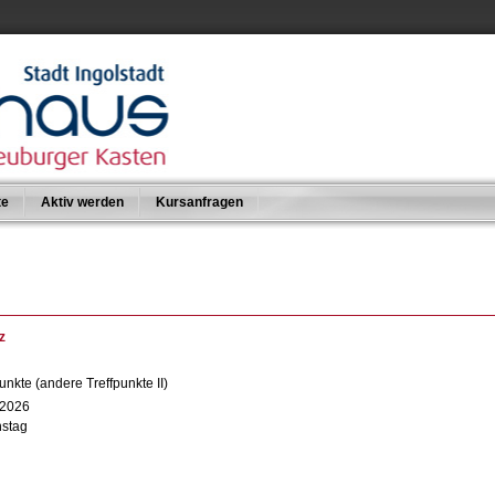
te
Aktiv werden
Kursanfragen
z
nkte (andere Treffpunkte II)
 2026
nstag