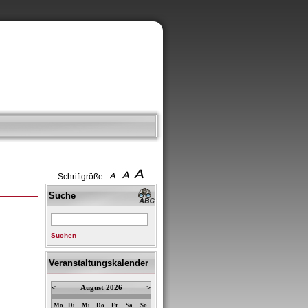
Schriftgröße:
Suche
Suchen
Veranstaltungskalender
<
August 2026
>
Mo
Di
Mi
Do
Fr
Sa
So