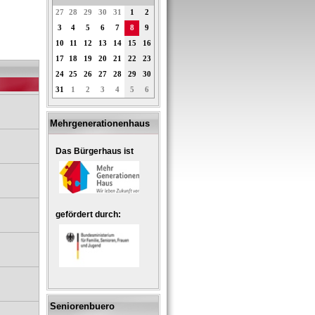
27
28
29
30
31
1
2
3
4
5
6
7
8
9
10
11
12
13
14
15
16
17
18
19
20
21
22
23
24
25
26
27
28
29
30
31
1
2
3
4
5
6
Mehrgenerationenhaus
Das Bürgerhaus ist
gefördert durch:
Seniorenbuero