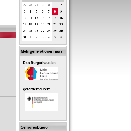
27
28
29
30
31
1
2
3
4
5
6
7
8
9
10
11
12
13
14
15
16
17
18
19
20
21
22
23
24
25
26
27
28
29
30
31
1
2
3
4
5
6
Mehrgenerationenhaus
Das Bürgerhaus ist
gefördert durch:
Seniorenbuero