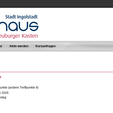
te
Aktiv werden
Kursanfragen
z
nkte (andere Treffpunkte II)
ni 2026
nstag