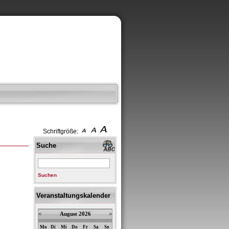
Schriftgröße:
Suche
Suchen
Veranstaltungskalender
<
August 2026
>
Mo
Di
Mi
Do
Fr
Sa
So