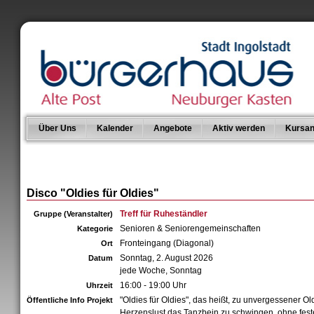
Über Uns
Kalender
Angebote
Aktiv werden
Kursan
Disco "Oldies für Oldies"
Treff für Ruheständler
Gruppe (Veranstalter)
Senioren & Seniorengemeinschaften
Kategorie
Fronteingang (Diagonal)
Ort
Sonntag, 2. August 2026
Datum
jede Woche, Sonntag
16:00 - 19:00 Uhr
Uhrzeit
"Oldies für Oldies", das heißt, zu unvergessener O
Öffentliche Info Projekt
Herzenslust das Tanzbein zu schwingen, ohne fes