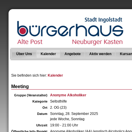
Über Uns
Kalender
Angebote
Aktiv werden
Kursan
Sie befinden sich hier:
Kalender
Meeting
Anonyme Alkoholiker
Gruppe (Veranstalter)
Selbsthilfe
Kategorie
2. OG (23)
Ort
Sonntag, 28. September 2025
Datum
jede Woche, Sonntag
19:00 - 21:00 Uhr
Uhrzeit
Anonyme Alkoholiker (AA) (englisch Alcoholics An
Öffentliche Info Projekt