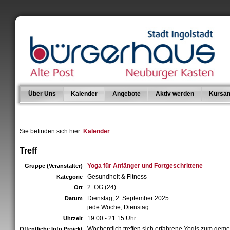
Über Uns
Kalender
Angebote
Aktiv werden
Kursan
Sie befinden sich hier:
Kalender
Treff
Yoga für Anfänger und Fortgeschrittene
Gruppe (Veranstalter)
Gesundheit & Fitness
Kategorie
2. OG (24)
Ort
Dienstag, 2. September 2025
Datum
jede Woche, Dienstag
19:00 - 21:15 Uhr
Uhrzeit
Wöchentlich treffen sich erfahrene Yogis zum ge
Öffentliche Info Projekt