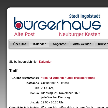
Über Uns
Kalender
Angebote
Aktiv werden
Kursan
Sie befinden sich hier:
Kalender
Treff
Yoga für Anfänger und Fortgeschrittene
Gruppe (Veranstalter)
Gesundheit & Fitness
Kategorie
2. OG (24)
Ort
Dienstag, 25. November 2025
Datum
jede Woche, Dienstag
19:00 - 20:30 Uhr
Uhrzeit
Wöchentlich treffen sich erfahrene Yogis zum ge
Öffentliche Info Projekt