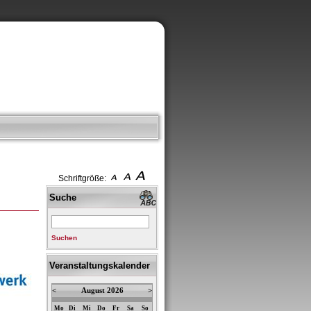
Schriftgröße:
Suche
Suchen
Veranstaltungskalender
<
August 2026
>
Mo
Di
Mi
Do
Fr
Sa
So