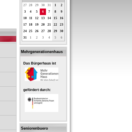
27
28
29
30
31
1
2
3
4
5
6
7
8
9
10
11
12
13
14
15
16
17
18
19
20
21
22
23
24
25
26
27
28
29
30
31
1
2
3
4
5
6
Mehrgenerationenhaus
Das Bürgerhaus ist
gefördert durch:
Seniorenbuero