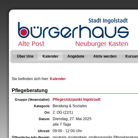
Über Uns
Kalender
Angebote
Aktiv werden
Kursan
Sie befinden sich hier:
Kalender
Pflegeberatung
Pflegestützpunkt Ingolstadt
Gruppe (Veranstalter)
Beratung & Soziales
Kategorie
2. OG (22/1)
Ort
Dienstag, 27. Mai 2025
Datum
alle 7 Tage
09:00 - 12:00 Uhr
Uhrzeit
neutrale, kostenfreie, professionelle Pflegeberatun
Öffentliche Info Projekt