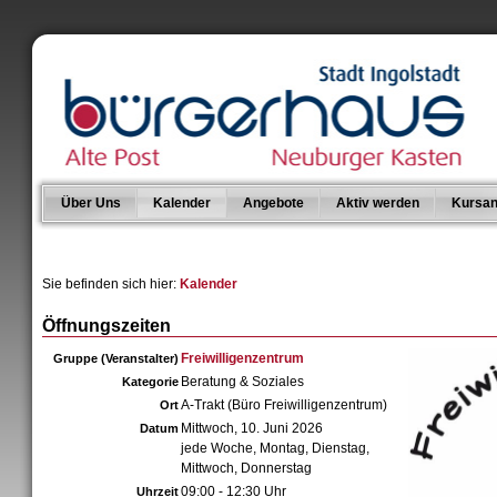
Über Uns
Kalender
Angebote
Aktiv werden
Kursan
Sie befinden sich hier:
Kalender
Öffnungszeiten
Freiwilligenzentrum
Gruppe (Veranstalter)
Beratung & Soziales
Kategorie
A-Trakt (Büro Freiwilligenzentrum)
Ort
Mittwoch, 10. Juni 2026
Datum
jede Woche, Montag, Dienstag,
Mittwoch, Donnerstag
09:00 - 12:30 Uhr
Uhrzeit