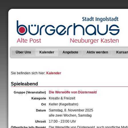
Über Uns
Kalender
Angebote
Aktiv werden
Kursan
Sie befinden sich hier:
Kalender
Spieleabend
Die Werwölfe von Düsterwald
Gruppe (Veranstalter)
Kreativ & Freizeit
Kategorie
Keller (Kegelbahn)
Ort
Samstag, 8. November 2025
Datum
alle zwei Wochen, Samstag
17:00 - 23:00 Uhr
Uhrzeit
Die Werwölfe von Düsterwald, auch sportliche Mafia
Öffentliche Info Projekt