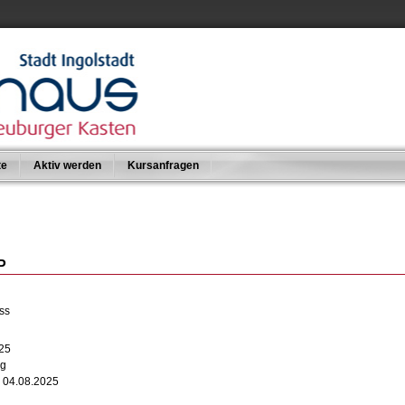
te
Aktiv werden
Kursanfragen
P
ss
025
ag
s 04.08.2025