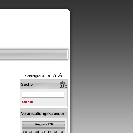
Schriftgröße:
Suche
Suchen
Veranstaltungskalender
<
August 2026
>
Mo
Di
Mi
Do
Fr
Sa
So