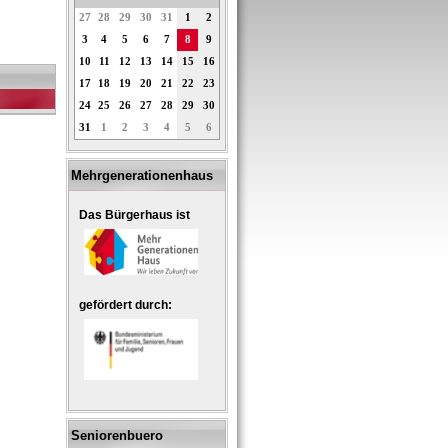
27
28
29
30
31
1
2
3
4
5
6
7
8
9
10
11
12
13
14
15
16
17
18
19
20
21
22
23
24
25
26
27
28
29
30
31
1
2
3
4
5
6
Mehrgenerationenhaus
Das Bürgerhaus ist
gefördert durch:
Seniorenbuero