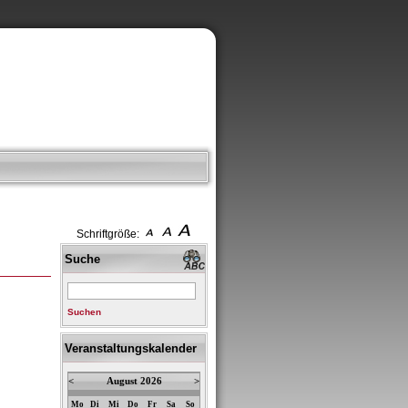
Schriftgröße:
Suche
Suchen
Veranstaltungskalender
<
August 2026
>
Mo
Di
Mi
Do
Fr
Sa
So