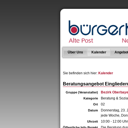
Über Uns
Kalender
Angebo
Sie befinden sich hier:
Kalender
Beratungsangebot Eingliederun
Bezirk Oberbay
Gruppe (Veranstalter)
Beratung & Sozia
Kategorie
02
Ort
Donnerstag, 23. 
Datum
jede Woche, Don
10:00 - 12:00 Uhr
Uhrzeit
Die Beratung durc
Öffentliche Info Projekt