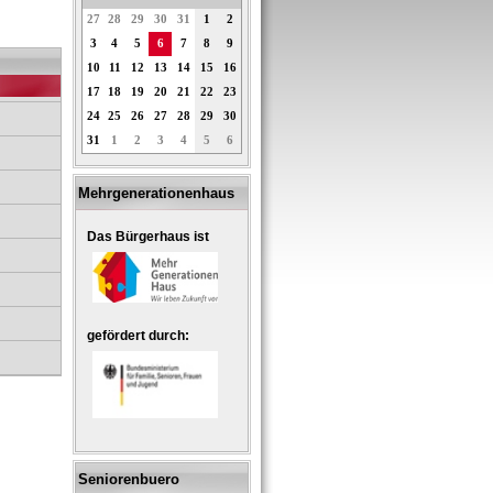
27
28
29
30
31
1
2
3
4
5
6
7
8
9
10
11
12
13
14
15
16
17
18
19
20
21
22
23
24
25
26
27
28
29
30
31
1
2
3
4
5
6
Mehrgenerationenhaus
Das Bürgerhaus ist
gefördert durch:
Seniorenbuero