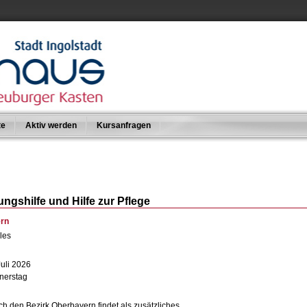
te
Aktiv werden
Kursanfragen
gshilfe und Hilfe zur Pflege
ern
les
Juli 2026
nerstag
h den Bezirk Oberbayern findet als zusätzliches