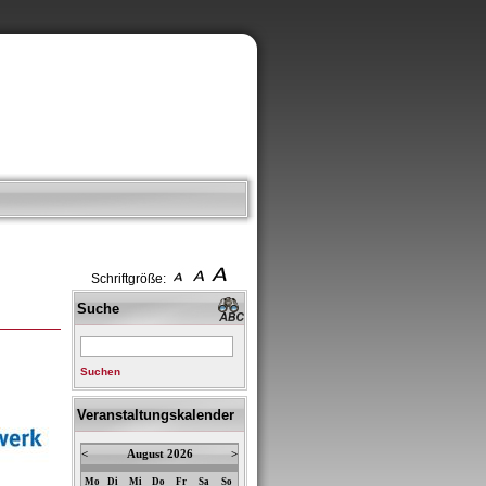
Schriftgröße:
Suche
Suchen
Veranstaltungskalender
<
August 2026
>
Mo
Di
Mi
Do
Fr
Sa
So