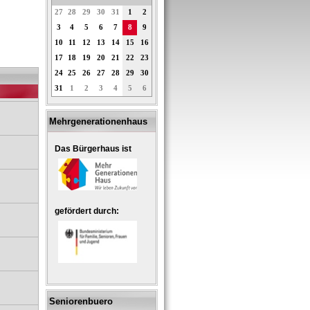
27
28
29
30
31
1
2
3
4
5
6
7
8
9
10
11
12
13
14
15
16
17
18
19
20
21
22
23
24
25
26
27
28
29
30
31
1
2
3
4
5
6
Mehrgenerationenhaus
Das Bürgerhaus ist
gefördert durch:
Seniorenbuero