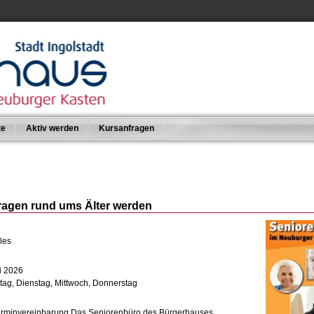
te
Aktiv werden
Kursanfragen
 Fragen rund ums Älter werden
les
i 2026
ag, Dienstag, Mittwoch, Donnerstag
erminvereinbarung Das Seniorenbüro des Bürgerhauses