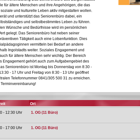
elle für ältere Menschen und ihre Angehörigen, die das
 soziale und kulturelle Leben aktiv mitgestalten wollen.
rät und unterstützt das Seniorenbüro dabei, ein
lbstständiges und selbstbestimmtes Leben zu führen.
ellen Wünsche und Bedürfnisse wird im persönlichen
ert gelegt. Das Seniorenbüro hat neben seiner
äventiven Tätigkeit auch eine Lotsenfunktion. Dies
zialpädagoginnen vermitteln bei Bedarf an andere
rhalb Ingolstadts weiter. Soziales Engagement und
auch für ältere Menschen sehr wichtig. Der Bereich
es Engagement gehört auch zum Aufgabengebiet des
as Seniorenbüro ist Montag bis Donnerstag von 8:30 -
3:30 - 17 Uhr und Freitag von 8:30 - 13 Uhr geöffnet
ntralen Telefonnummer 0841/305 500 31 zu erreichen.
 Terminvereinbarung!
eit
Ort
0 - 12:30 Uhr
1. OG (11 Büro)
0 - 17:00 Uhr
1. OG (11 Büro)