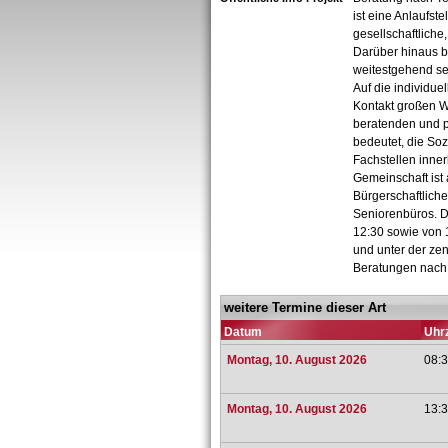
ist eine Anlaufst
gesellschaftliche,
Darüber hinaus be
weitestgehend se
Auf die individu
Kontakt großen W
beratenden und pr
bedeutet, die So
Fachstellen inne
Gemeinschaft ist 
Bürgerschaftlich
Seniorenbüros. D
12:30 sowie von 1
und unter der ze
Beratungen nach
weitere Termine dieser Art
Datum
Uhrz
Montag, 10. August 2026
08:3
Montag, 10. August 2026
13:3