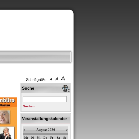
Schriftgröße:
Suche
Suchen
Veranstaltungskalender
<
August 2026
>
Mo
Di
Mi
Do
Fr
Sa
So