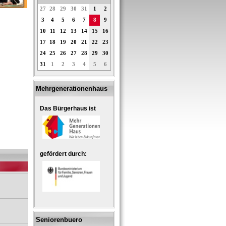
27
28
29
30
31
1
2
3
4
5
6
7
8
9
10
11
12
13
14
15
16
17
18
19
20
21
22
23
24
25
26
27
28
29
30
31
1
2
3
4
5
6
Mehrgenerationenhaus
Das Bürgerhaus ist
gefördert durch:
Seniorenbuero