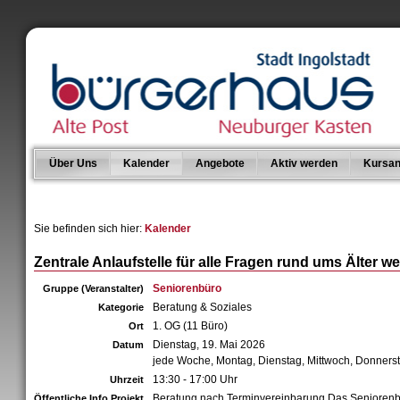
Über Uns
Kalender
Angebote
Aktiv werden
Kursan
Sie befinden sich hier:
Kalender
Zentrale Anlaufstelle für alle Fragen rund ums Älter w
Seniorenbüro
Gruppe (Veranstalter)
Beratung & Soziales
Kategorie
1. OG (11 Büro)
Ort
Dienstag, 19. Mai 2026
Datum
jede Woche, Montag, Dienstag, Mittwoch, Donners
13:30 - 17:00 Uhr
Uhrzeit
Beratung nach Terminvereinbarung Das Senioren
Öffentliche Info Projekt