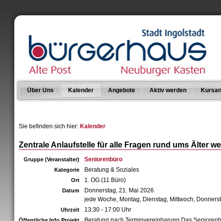
Über Uns
Kalender
Angebote
Aktiv werden
Kursan
Sie befinden sich hier:
Kalender
Zentrale Anlaufstelle für alle Fragen rund ums Älter w
Seniorenbüro
Gruppe (Veranstalter)
Beratung & Soziales
Kategorie
1. OG (11 Büro)
Ort
Donnerstag, 21. Mai 2026
Datum
jede Woche, Montag, Dienstag, Mittwoch, Donners
13:30 - 17:00 Uhr
Uhrzeit
Beratung nach Terminvereinbarung Das Senioren
Öffentliche Info Projekt