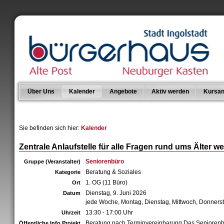
Über Uns
Kalender
Angebote
Aktiv werden
Kursan
Sie befinden sich hier:
Kalender
Zentrale Anlaufstelle für alle Fragen rund ums Älter w
Seniorenbüro
Gruppe (Veranstalter)
Beratung & Soziales
Kategorie
1. OG (11 Büro)
Ort
Dienstag, 9. Juni 2026
Datum
jede Woche, Montag, Dienstag, Mittwoch, Donners
13:30 - 17:00 Uhr
Uhrzeit
Beratung nach Terminvereinbarung Das Senioren
Öffentliche Info Projekt