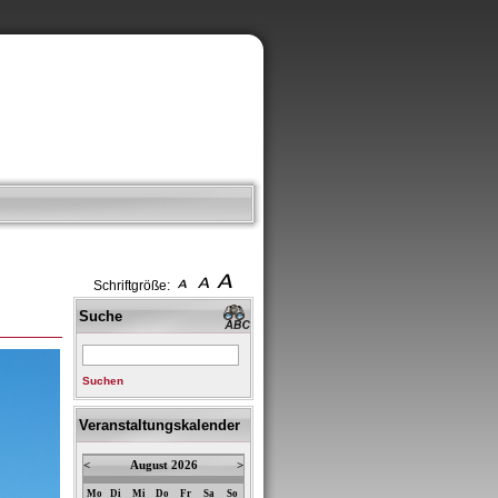
Schriftgröße:
Suche
Suchen
Veranstaltungskalender
<
August 2026
>
Mo
Di
Mi
Do
Fr
Sa
So