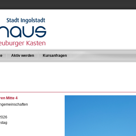
te
Aktiv werden
Kursanfragen
ren Mitte 4
engemeinschaften
 2026
nstag