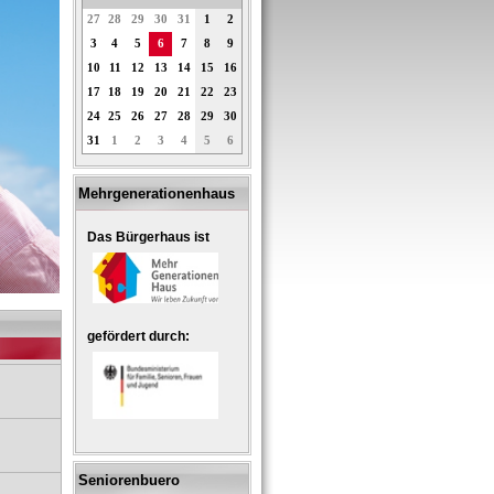
27
28
29
30
31
1
2
3
4
5
6
7
8
9
10
11
12
13
14
15
16
17
18
19
20
21
22
23
24
25
26
27
28
29
30
31
1
2
3
4
5
6
Mehrgenerationenhaus
Das Bürgerhaus ist
gefördert durch:
Seniorenbuero