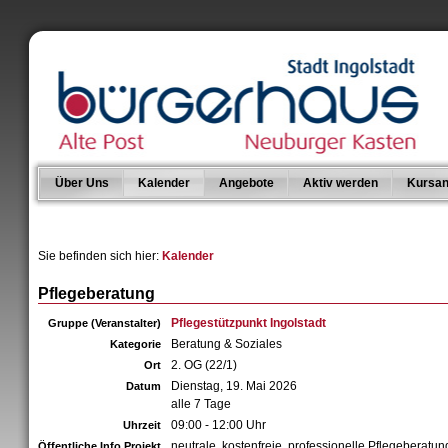
Über Uns
Kalender
Angebote
Aktiv werden
Kursan
Sie befinden sich hier:
Kalender
Pflegeberatung
Pflegestützpunkt Ingolstadt
Gruppe (Veranstalter)
Beratung & Soziales
Kategorie
2. OG (22/1)
Ort
Dienstag, 19. Mai 2026
Datum
alle 7 Tage
09:00 - 12:00 Uhr
Uhrzeit
neutrale, kostenfreie, professionelle Pflegeberatun
Öffentliche Info Projekt