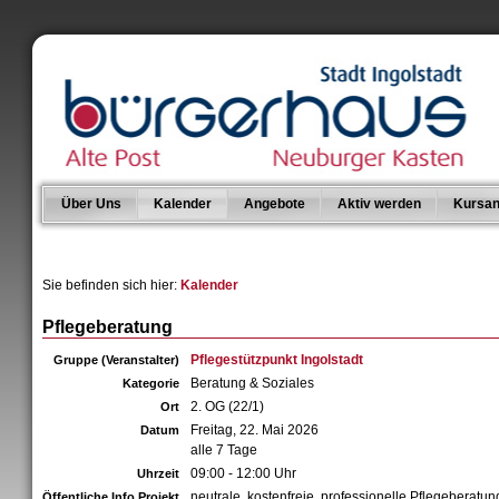
Über Uns
Kalender
Angebote
Aktiv werden
Kursan
Sie befinden sich hier:
Kalender
Pflegeberatung
Pflegestützpunkt Ingolstadt
Gruppe (Veranstalter)
Beratung & Soziales
Kategorie
2. OG (22/1)
Ort
Freitag, 22. Mai 2026
Datum
alle 7 Tage
09:00 - 12:00 Uhr
Uhrzeit
neutrale, kostenfreie, professionelle Pflegeberatun
Öffentliche Info Projekt