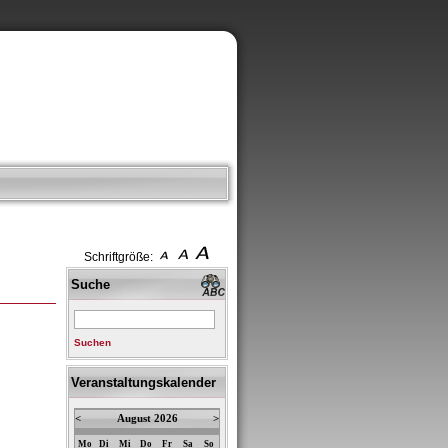
Schriftgröße:
Suche
Suchen
Veranstaltungskalender
<
August 2026
>
Mo
Di
Mi
Do
Fr
Sa
So