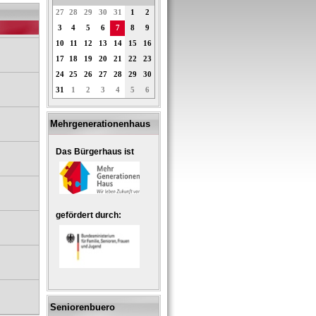
27
28
29
30
31
1
2
3
4
5
6
7
8
9
10
11
12
13
14
15
16
17
18
19
20
21
22
23
24
25
26
27
28
29
30
31
1
2
3
4
5
6
Mehrgenerationenhaus
Das Bürgerhaus ist
gefördert durch:
Seniorenbuero