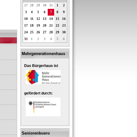
27
28
29
30
31
1
2
3
4
5
6
7
8
9
10
11
12
13
14
15
16
17
18
19
20
21
22
23
24
25
26
27
28
29
30
31
1
2
3
4
5
6
Mehrgenerationenhaus
Das Bürgerhaus ist
gefördert durch:
Seniorenbuero