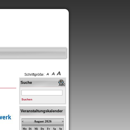
Schriftgröße:
Suche
Suchen
Veranstaltungskalender
<
August 2026
>
Mo
Di
Mi
Do
Fr
Sa
So